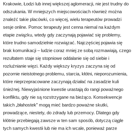
Krakowie, Łodzi lub innej większej aglomeracji, nie jest trudny do
odszukania. W mniejszych miejscowościach również można
znaleźć takie placówki, co więcej, wielu terapeutów prowadzi
sesje online. Pomoc terapeuty jest cenna niemal na każdym
etapie związku, wtedy gdy zaczynają pojawiać się problemy,
które trudno samodzielnie rozwiązać. Najczęściej pojawia się
brak komunikacji – ludzie coraz mniej ze sobą rozmawiają, czego
rezultatem staje się stopniowe oddalanie się od siebie i
rozluźnianie więzi. Każdy większy kryzys zaczyna się od
pozornie nieistotnego problemu, starcia, kłótni, nieporozumienia,
które nieprzepracowane zaczynają działać na zasadzie kuli
śnieżnej. Niewyjaśnione kwestie urastają do rangi poważnego
konfliktu, gdy nie są rozstrzygane na bieżąco. Konsekwencje
takich „błahostek” mogą mieć bardzo poważne skutki,
prowadzące, niestety, do zdrady lub przemocy. Dlatego gdy
kłótnie przebiegają zawsze w ten sam sposób, dotyczą ciągle
tych samych kwestii lub nie ma ich wcale, ponieważ parze