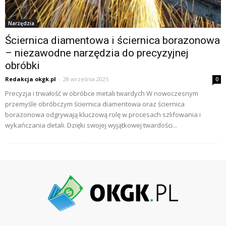
Narzędzia
Ściernica diamentowa i ściernica borazonowa
– niezawodne narzędzia do precyzyjnej
obróbki
Redakcja okgk.pl
-
28 września 2025
0
Precyzja i trwałość w obróbce metali twardych W nowoczesnym
przemyśle obróbczym ściernica diamentowa oraz ściernica
borazonowa odgrywają kluczową rolę w procesach szlifowania i
wykańczania detali. Dzięki swojej wyjątkowej twardości...