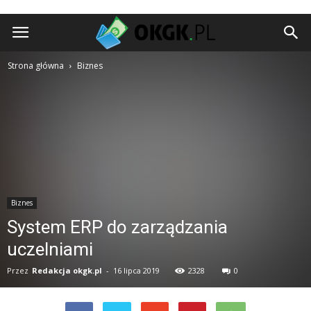
okgk.pl
Strona główna
Biznes
Biznes
System ERP do zarządzania
uczelniami
Przez
Redakcja okgk.pl
-
16 lipca 2019
2328
0