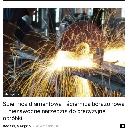
Narzędzia
Ściernica diamentowa i ściernica borazonowa
– niezawodne narzędzia do precyzyjnej
obróbki
Redakcja okgk.pl
-
28 września 2025
0