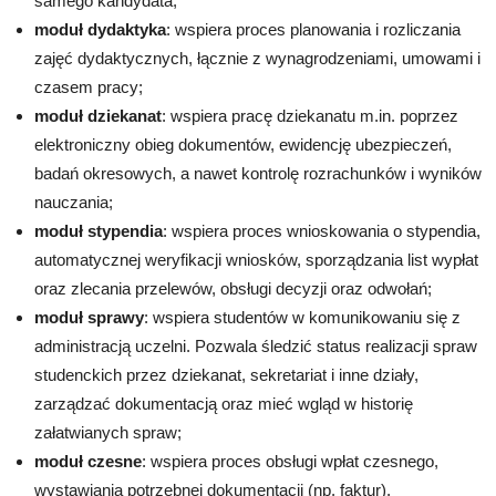
samego kandydata;
moduł dydaktyka
: wspiera proces planowania i rozliczania
zajęć dydaktycznych, łącznie z wynagrodzeniami, umowami i
czasem pracy;
moduł dziekanat
: wspiera pracę dziekanatu m.in. poprzez
elektroniczny obieg dokumentów, ewidencję ubezpieczeń,
badań okresowych, a nawet kontrolę rozrachunków i wyników
nauczania;
moduł stypendia
: wspiera proces wnioskowania o stypendia,
automatycznej weryfikacji wniosków, sporządzania list wypłat
oraz zlecania przelewów, obsługi decyzji oraz odwołań;
moduł sprawy
: wspiera studentów w komunikowaniu się z
administracją uczelni. Pozwala śledzić status realizacji spraw
studenckich przez dziekanat, sekretariat i inne działy,
zarządzać dokumentacją oraz mieć wgląd w historię
załatwianych spraw;
moduł czesne
: wspiera proces obsługi wpłat czesnego,
wystawiania potrzebnej dokumentacji (np. faktur),