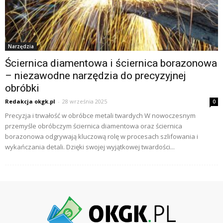
Narzędzia
Ściernica diamentowa i ściernica borazonowa
– niezawodne narzędzia do precyzyjnej
obróbki
Redakcja okgk.pl
-
28 września 2025
0
Precyzja i trwałość w obróbce metali twardych W nowoczesnym
przemyśle obróbczym ściernica diamentowa oraz ściernica
borazonowa odgrywają kluczową rolę w procesach szlifowania i
wykańczania detali. Dzięki swojej wyjątkowej twardości...