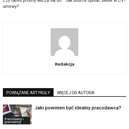
Czy okres próbny wlicza się do
Jak dobrze opisać siebie w CV?
umowy?
Redakcja
POWIĄZANE ARTYKUŁY
WIĘCEJ OD AUTORA
Jaki powinien być idealny pracodawca?
Pracodawcy i
pracownicy