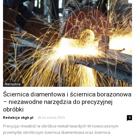
Narzędzia
Ściernica diamentowa i ściernica borazonowa
– niezawodne narzędzia do precyzyjnej
obróbki
Redakcja okgk.pl
-
28 września 2025
0
Precyzja i trwałość w obróbce metali twardych W nowoczesnym
przemyśle obróbczym ściernica diamentowa oraz ściernica