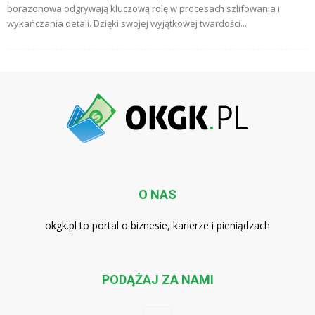
borazonowa odgrywają kluczową rolę w procesach szlifowania i
wykańczania detali. Dzięki swojej wyjątkowej twardości...
O NAS
okgk.pl to portal o biznesie, karierze i pieniądzach
PODĄŻAJ ZA NAMI