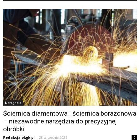
Narzędzia
Ściernica diamentowa i ściernica borazonowa
– niezawodne narzędzia do precyzyjnej
obróbki
Redakcja okgk.pl
-
28 września 2025
0