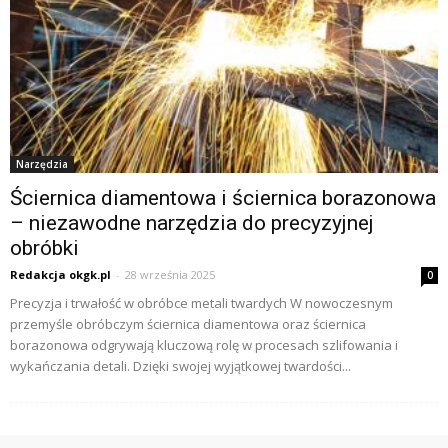
Narzędzia
Ściernica diamentowa i ściernica borazonowa
– niezawodne narzędzia do precyzyjnej
obróbki
Redakcja okgk.pl
-
28 września 2025
0
Precyzja i trwałość w obróbce metali twardych W nowoczesnym
przemyśle obróbczym ściernica diamentowa oraz ściernica
borazonowa odgrywają kluczową rolę w procesach szlifowania i
wykańczania detali. Dzięki swojej wyjątkowej twardości...