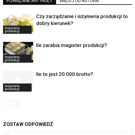
POWIĄZANE ARTYKUŁY
WIĘCEJ OD AUTORA
Czy zarządzanie i inżynieria produkcji to
dobry kierunek?
Inżynieria
produkcji
Ile zarabia magister produkcji?
Inżynieria
produkcji
Ile to jest 20 000 brutto?
Inżynieria
produkcji
ZOSTAW ODPOWIEDŹ