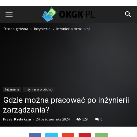
okgk.pl
Strona główna
Inżynieria
Inżynieria produkcji
Inżynieria
Inżynieria produkcji
Gdzie można pracować po inżynierii
zarządzania?
Przez
Redakcja
-
24 października 2024
529
0