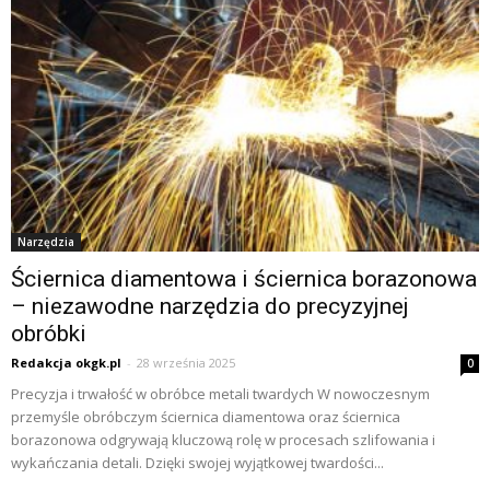
Narzędzia
Ściernica diamentowa i ściernica borazonowa
– niezawodne narzędzia do precyzyjnej
obróbki
Redakcja okgk.pl
-
28 września 2025
0
Precyzja i trwałość w obróbce metali twardych W nowoczesnym
przemyśle obróbczym ściernica diamentowa oraz ściernica
borazonowa odgrywają kluczową rolę w procesach szlifowania i
wykańczania detali. Dzięki swojej wyjątkowej twardości...