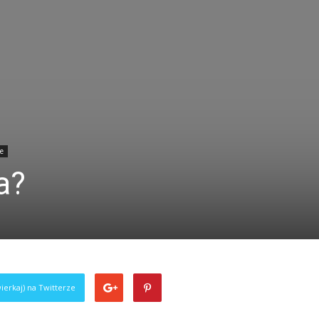
we
a?
ierkaj) na Twitterze