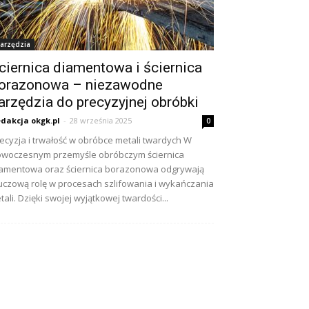
arzędzia
ciernica diamentowa i ściernica
orazonowa – niezawodne
arzędzia do precyzyjnej obróbki
dakcja okgk.pl
-
28 września 2025
0
ecyzja i trwałość w obróbce metali twardych W
woczesnym przemyśle obróbczym ściernica
amentowa oraz ściernica borazonowa odgrywają
uczową rolę w procesach szlifowania i wykańczania
tali. Dzięki swojej wyjątkowej twardości...