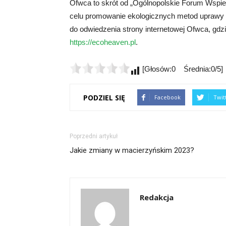
Ofwca to skrót od „Ogólnopolskie Forum Wspiera
celu promowanie ekologicznych metod uprawy 
do odwiedzenia strony internetowej Ofwca, gdzi
https://ecoheaven.pl
.
[Głosów:0 Średnia:0/5]
PODZIEL SIĘ
Facebook
Twit
Poprzedni artykuł
Jakie zmiany w macierzyńskim 2023?
Redakcja