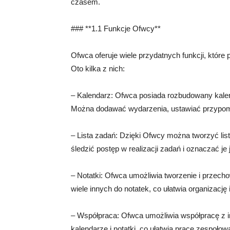
czasem.
### **1.1 Funkcje Ofwcy**
Ofwca oferuje wiele przydatnych funkcji, któ
Oto kilka z nich:
– Kalendarz: Ofwca posiada rozbudowany kalend
Można dodawać wydarzenia, ustawiać przypomn
– Lista zadań: Dzięki Ofwcy można tworzyć lis
śledzić postęp w realizacji zadań i oznaczać je
– Notatki: Ofwca umożliwia tworzenie i przecho
wiele innych do notatek, co ułatwia organizację 
– Współpraca: Ofwca umożliwia współpracę z 
kalendarze i notatki, co ułatwia pracę zespołow