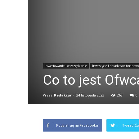
Inwestowanie i oszczędzanie
Inwestycje i doradztwo finanso
Co to jest Ofwc
Przez
Redakcja
-
24 listopada 2023
268
0
Podziel się na Facebooku
Tweet (Ćw