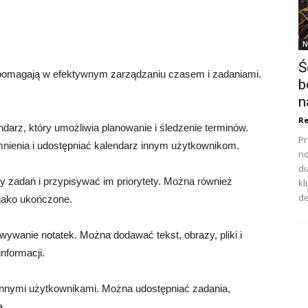
N
Ś
re pomagają w efektywnym zarządzaniu czasem i zadaniami.
b
n
Re
arz, który umożliwia planowanie i śledzenie terminów.
Pr
ienia i udostępniać kalendarz innym użytkownikom.
no
di
ty zadań i przypisywać im priorytety. Można również
kl
de
 jako ukończone.
wywanie notatek. Można dodawać tekst, obrazy, pliki i
informacji.
innymi użytkownikami. Można udostępniać zadania,
ą.